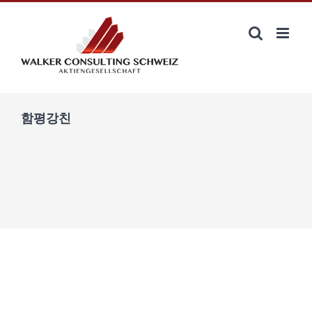
Zum
Inhalt
springen
함평강친