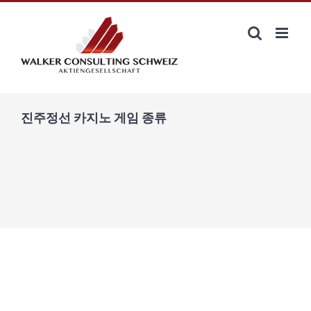
Zum
Inhalt
springen
진주정선 카지노 게임 종류