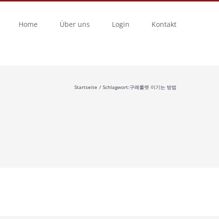
Home
Über uns
Login
Kontakt
Startseite
Schlagwort:
구례룰렛 이기는 방법