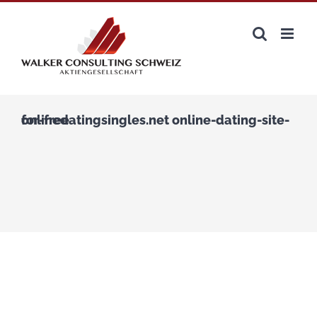
Zum
Inhalt
springen
onlinedatingsingles.net online-dating-site-for-free