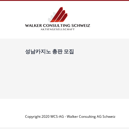
Zum
Inhalt
springen
성남카지노 총판 모집
Copyright 2020 WCS-AG - Walker Consulting AG Schweiz