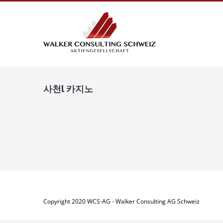
Zum
Inhalt
springen
사천l 카지노
Copyright 2020 WCS-AG - Walker Consulting AG Schweiz