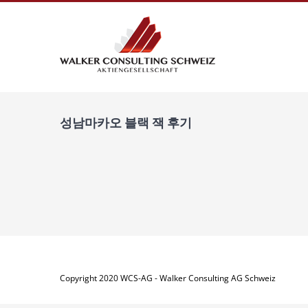
Zum
Inhalt
springen
성남마카오 블랙 잭 후기
Copyright 2020 WCS-AG - Walker Consulting AG Schweiz