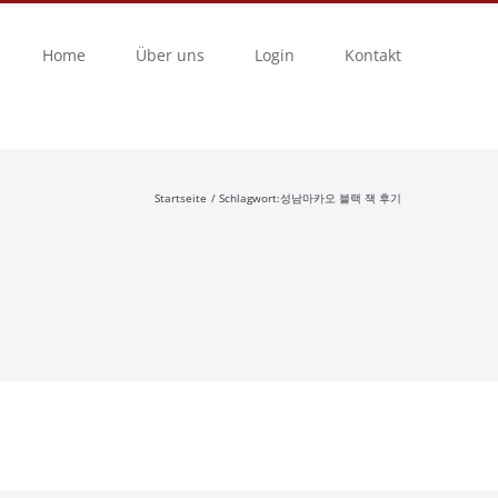
Home
Über uns
Login
Kontakt
Startseite
Schlagwort:
성남마카오 블랙 잭 후기